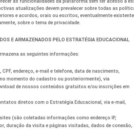
erecer as funcionalidades da plataforma sem ter acesso a e
ectivas atualizações devem prevalecer sobre todas as polític
iores e acordos, orais ou escritos, eventualmente existent
tamente, sobre o tema de privacidade.
DOS E ARMAZENADOS PELO ESTRATÉGIA EDUCACIONAL
 armazena as seguintes informações:
CPF, endereço, e-mail e telefone, data de nascimento,
s no momento do cadastro ou posteriormente), via
wnload de nossos conteúdos gratuitos e/ou inscrições em
ntatos diretos com o Estratégia Educacional, via e-mail,
ites (são coletadas informações como endereço IP,
or, duração da visita e páginas visitadas, dados de conexão,