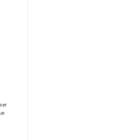
cer
ue