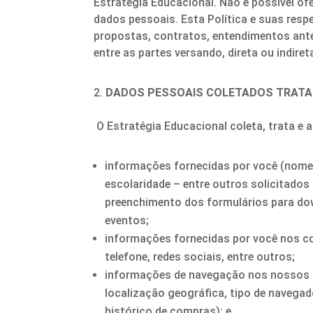
Estratégia Educacional. Não é possível of
dados pessoais. Esta Política e suas resp
propostas, contratos, entendimentos anter
entre as partes versando, direta ou indire
DADOS PESSOAIS COLETADOS TRATA
O Estratégia Educacional coleta, trata e
informações fornecidas por você (nome, 
escolaridade – entre outros solicitado
preenchimento dos formulários para do
eventos;
informações fornecidas por você nos co
telefone, redes sociais, entre outros;
informações de navegação nos nossos s
localização geográfica, tipo de navegad
histórico de compras); e