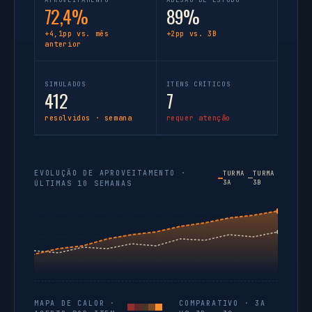
72,4%
89%
+4,1pp vs. mês
+2pp vs. 3B
anterior
SIMULADOS
ITENS CRÍTICOS
412
7
resolvidos · semana
requer atenção
EVOLUÇÃO DE APROVEITAMENTO ·
TURMA
TURMA
3A
3B
ÚLTIMAS 10 SEMANAS
MAPA DE CALOR ·
COMPARATIVO · 3A