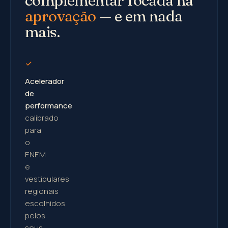
complementar focada na
aprovação
— e em nada
mais.
Acelerador
de
performance
calibrado
para
o
ENEM
e
vestibulares
regionais
escolhidos
pelos
seus