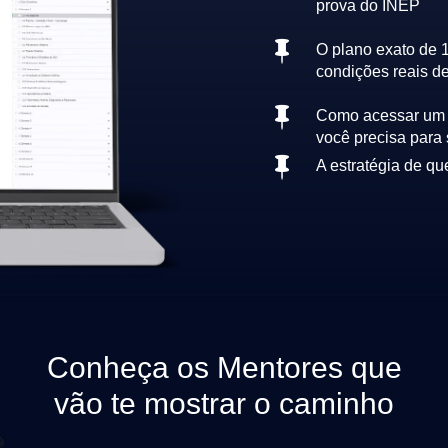
prova do INEP

O plano exato de 
condições reais d

Como acessar um c
você precisa para 

A estratégia de qu
Conheça os Mentores que
vão te mostrar o caminho