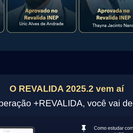
O REVALIDA 2025.2 vem aí
peração +REVALIDA, você vai des

Como estudar com