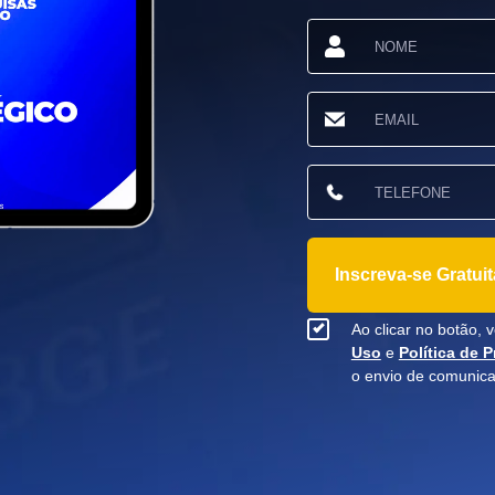
Inscreva-se Gratui
Ao clicar no botão,
Uso
e
Política de 
o envio de comunic